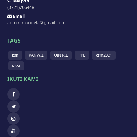
Telepon
(0721)706448
Email
admin.mandela@gmail.com
TAGS
ksn
KANWIL
UIN RIL
PPL
ksm2021
KSM
IKUTI KAMI