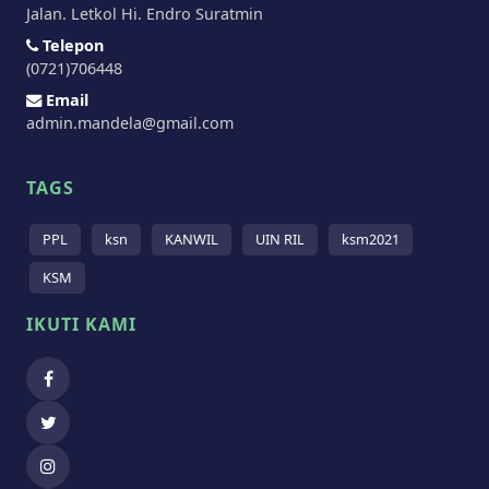
Jalan. Letkol Hi. Endro Suratmin
Telepon
(0721)706448
Email
admin.mandela@gmail.com
TAGS
PPL
ksn
KANWIL
UIN RIL
ksm2021
KSM
IKUTI KAMI